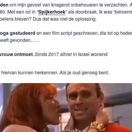
rden
om mijn gevoel van knagend onbehouwen te verzachten. Ac
0. Met een rol in “
Spijkerhoek
” als doorbraak. Ik was “beroemd
oelens bleven? Dus dat was niet de oplossing.
oga gestudeerd
en een film script geschreven, die tot op hede
t heeft gevonden……
 vrouw ontmoet
..Sinds 2017 alhier in Israel wonend
k hiervan kunnen herkennen. Als je oud genoeg bent.