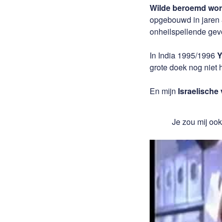
Wilde beroemd wo
opgebouwd in jaren 8
onheilspellende gev
In India 1995/1996
Y
grote doek nog nie
En mijn
Israelische
Je zou mij oo