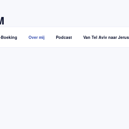
M
ndse gids!
-Boeking
Over mij
Podcast
Van Tel Aviv naar Jeru